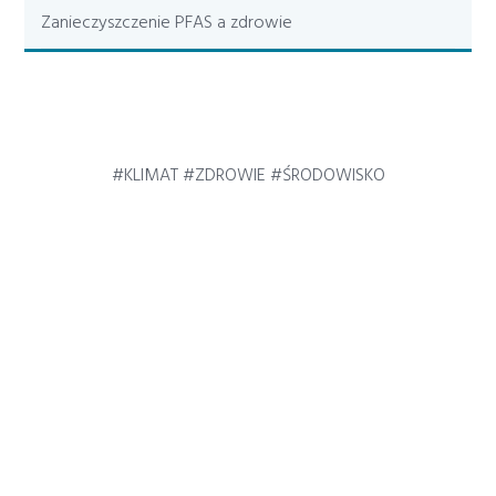
Zanieczyszczenie PFAS a zdrowie
#KLIMAT #ZDROWIE #ŚRODOWISKO
KONTAKT
Health and Environment Alliance (HEAL)
ul. Koszykowa 59/3
00-660 Warszawa, Polska