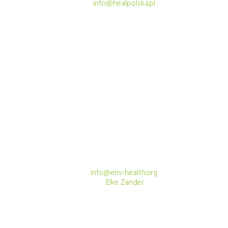
Email:
info@healpolska.pl
BIURO W BRUKSELI
Health and Environment Alliance (HEAL)
Avenue des Arts 7/8
1210 Brussels, Belgium
Phone: +32 (0)2 329 00 80
Email:
info@env-health.org
Press:
Elke Zander