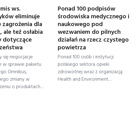
mis ws.
Ponad 100 podpisów
ków eliminuje
środowiska medycznego i
e zagrożenia dla
naukowego pod
 ale też osłabia
wezwaniem do pilnych
y dotyczące
działań na rzecz czystego
czeństwa
powietrza
 się negocjacje
Ponad 100 osób i instytucji
e w sprawie pakietu
polskiego sektora opieki
go Omnibus,
zdrowotnej wraz z organizacją
cego zmiany w
Health and Environment…
zeniu o produktach…