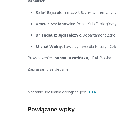
Paneliści:
Rafał Bajczuk
, Transport & Environment, Fu
Urszula Stefanowicz
, Polski Klub Ekologic
Dr Tadeusz Jędrzejczyk
, Departament Zdr
Michał Wolny
, Towarzystwo dla Natury i Czł
Prowadzenie:
Joanna Brzezińska
, HEAL Polska
Zapraszamy serdecznie!
Nagranie spotkania dostępne jest
TUTAJ
.
Powiązane wpisy