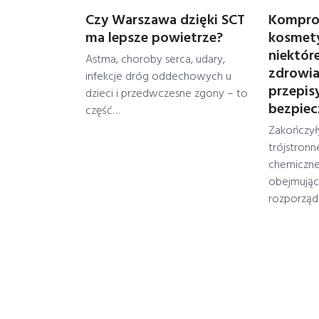
Czy Warszawa dzięki SCT
Kompro
ma lepsze powietrze?
kosmety
niektór
Astma, choroby serca, udary,
zdrowia,
infekcje dróg oddechowych u
przepis
dzieci i przedwczesne zgony – to
bezpie
część…
Zakończyły
trójstronn
chemiczne
obejmują
rozporząd