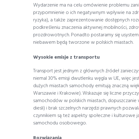
Wydarzenie ma na celu omówienie problemu zani
przypomnienie o ich negatywnym wpływie na zdr
ryzyka), a także zaprezentowanie dostępnych ro
podkreśleniu znaczenia aktywnej mobilności, zdr
prozdrowotnych. Ponadto postaramy się usystema
niebawem będą tworzone w polskich miastach.
Wysokie emisje z transportu
Transport jest jednym z głównych źródeł zaniecz
niemal 30% emisji dwutlenku węgla w UE, więc jes
dużych miastach samochody emitują znaczną wię
Warszawie i Krakowie). Wskazuje się liczne przyc
samochodów w polskich miastach, dopuszczanie w
diesli) i brak szczelnych narzędzi prawnych poz
czynnikiem są też aspekty społeczne i kulturowe 
samochodu osobowego.
Rozwiązania