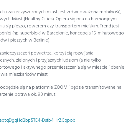
 i zanieczyszczonych miast jest zrównoważona mobilność,
ch Miast (Healthy Cities). Opiera się ona na harmonijnym
nia się pieszo, rowerem czy transportem miejskim. Trend jest
odniej (np. superbloki w Barcelonie, koncepcja 15-minutowego
w i pieszych w Berlinie).
zanieczyszczeń powietrza, korzyścią rozwijania
nych, zielonych i przyjaznych ludziom (a nie tylko
towego i aktywnego przemieszczania się w mieście i dbanie
owia mieszkańców miast.
 odbędzie się na platformie ZOOM i będzie transmitowane na
arzenie potrwa ok. 90 minut.
YpceqtqDgqHdBbp5TE4-Dsfb4HlrZCqpob