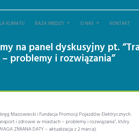
DLA KLIMATU
BAZA WIEDZY
O NAS
KONTAKT
my na panel dyskusyjny pt. “Tr
 – problemy i rozwiązania”
 Okręg Mazowiecki i Fundacja Promocji Pojazdów Elektrycznych
ransport i zdrowie w miastach – problemy i rozwiązania”, który
AGA ZMIANA DATY – aktualizacja z 2 marca).