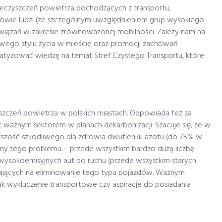
eczyszczeń powietrza pochodzących z transportu,
owie ludzi (ze szczególnym uwzględnieniem grup wysokiego
związań w zakresie zrównoważonej mobilności. Zależy nam na
owego stylu życia w mieście oraz promocji zachowań
tyzować wiedzę na temat Stref Czystego Transportu, które
yszczeń powietrza w polskich miastach. Odpowiada też za
t ważnym sektorem w planach dekarbonizacji. Szacuje się, że w
kszość szkodliwego dla zdrowia dwutlenku azotu (do 75% w
zyny tego problemu – przede wszystkim bardzo dużą liczbę
ysokoemisyjnych aut do ruchu (przede wszystkim starych
walających na eliminowanie tego typu pojazdów. Ważnym
jak wykluczenie transportowe czy aspiracje do posiadania