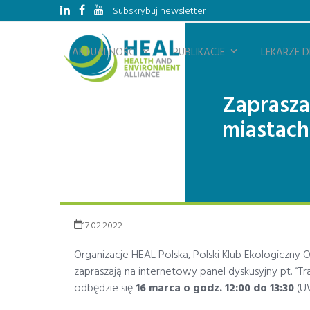
Skip
Subskrybuj newsletter
to
content
AKTUALNOŚCI
PUBLIKACJE
LEKARZE 
Zaprasza
miastach
17.02.2022
Organizacje HEAL Polska, Polski Klub Ekologiczny
zapraszają na internetowy panel dyskusyjny pt. “T
odbędzie się
16 marca o godz. 12:00 do 13:30
(UW