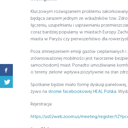
Kluczowym rozwiązaniem problemu zakorkowanych
będąca zarazem jednym ze wskaźników tzw. Zdrowy
łączeniu, uzupełnianiu i usprawnianiu przemieszcza
coraz bardziej popularny w miastach Europy Zach
miasta w Paryżu czy pierwszeństwo dla rowerzystó
Poza zmniejszeniem emisji gazów cieplarnianych i 
zrównoważonej mobilności jest tworzenie bezpiecz
samochodom) miast. Ponadto umożliwianie komfor
o tereny zielone wpływa pozytywnie na stan zdr
Spotkanie będzie miało formę dyskusji panelowej,
żywo na
stronie facebookowej HEAL Polska
. Wyd
Rejestracja:
https://us02web.zoom.us/meeting/register/tZ